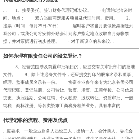
... 1、接受委托、签订财务代理记帐协议。 ·电话约定洽谈时
间、地点； ·双方当面商定服务项目及代理时间、费用。 2、
接票（时间：每月25日-30日） · 届时客户将当月要做帐票据送到
我公司，或我公司将安排外勤会计到客户指定地点收取当月做帐票
据，并对票据进行初步整理。 · 对于新设立的从来没...
如何办理有限责任公司的设立登记？
... 8、经营范围涉及前置审批项目的，应提交有关审批部门的批准
文件。 9、除上述必备文件外，还应提交打印的股东名录和董事、
经理、监事成员名录各一份。 协富企业多年来专为北京各类公司
代理记账、登记注册、公司转让、验资、增资、工商年检、公司信息
变更、执照延期、公司注销、个人独资、股权转让、资质审批、一般
纳税、商标注册、等各类疑难工商税务相关业务。具有丰富的...
代理记帐的流程、费用及优点
...度要求，一般企业财务人员设三人，出纳一人，会计两人。委托会
计公司代理记帐后，企业只需设一名出纳，减少了两名会计，而我们