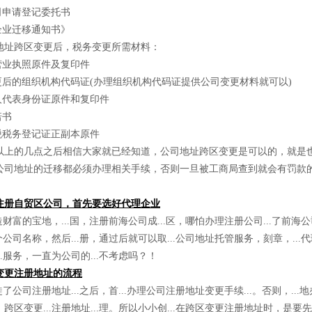
申请登记委托书
业迁移通知书》
跨区变更后，税务变更所需材料：
业执照原件及复印件
后的组织机构代码证(办理组织机构代码证提供公司变更材料就可以)
代表身份证原件和复印件
诺书
税务登记证正副本原件
的几点之后相信大家就已经知道，公司地址跨区变更是可以的，就是
公司地址的迁移都必须办理相关手续，否则一旦被工商局查到就会有罚款
注册自贸区公司，首先要选好代理企业
制造财富的宝地，...国，注册前海公司成...区，哪怕办理注册公司...了前海
几个公司名称，然后...册，通过后就可以取...公司地址托管服务，刻章，...
..服务，一直为公司的...不考虑吗？！
变更注册地址的流程
迁徙了公司注册地址...之后，首...办理公司注册地址变更手续...。否则，...
跨区变更...注册地址...理。所以小小创...在跨区变更注册地址时，是要先变