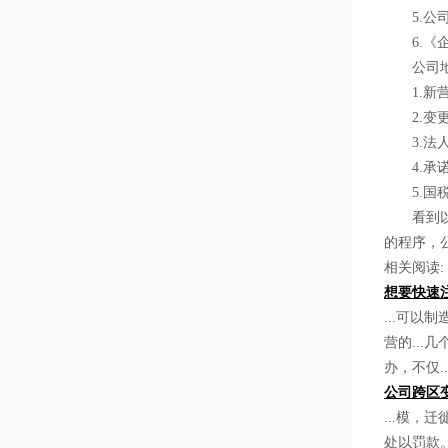
5.公司
6.《企
公司地址
1.新营
2.变更
3.法人
4.承
5.国税
看到以上
的程序，
相关阅读:
想要快速
...可以
营的...
办，不仅.
公司跨区
...模，
处以罚款。