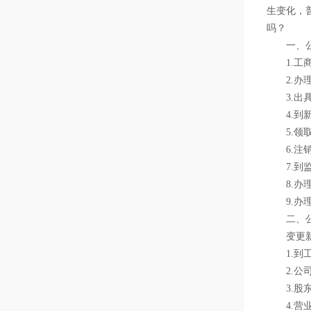
生变化，
吗？
一、公司
1.工商
2.办理
3.出具
4.到新
5.领取
6.注销
7.到监
8.办理
9.办理
二、公司
变更新
1.到工
2.公司
3.股东
4.营业