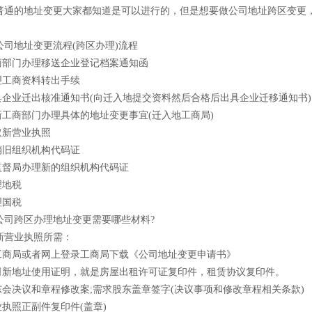
普通的地址变更大家都知道是可以进行的，但是想要做公司地址跨区变更
地址变更流程(跨区办理)流程
部门办理移送企业登记档案通知函
工商资料转出手续
企业迁出核准通知书(向迁入地提交资料然后合格后出具企业迁移通知书)
工商部门办理具体的地址变更事宜(迁入地工商局)
新营业执照
旧组织机构代码证
督局办理新的组织机构代码证
地税
国税
跨区办理地址变更需要哪些材料?
营业执照所需：
商局或者网上登录工商局下载《公司地址变更申请书》
新地址使用证明，就是房屋出租许可证复印件，租赁协议复印件。
会决议和章程修改案;需求股东盖章签字(决议事项和修改章程相关条款)
执照正副件复印件(盖章)