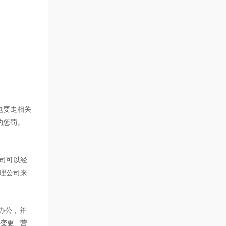
也要走相关
的惩罚。
公司可以经
代理公司来
地办公，并
更...营