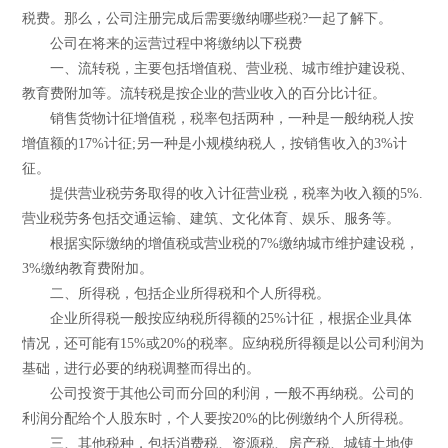
税费。那么，公司注册完成后需要缴纳哪些税?一起了解下。
公司在将来的运营过程中将缴纳以下税费
一、流转税，主要包括增值税、营业税、城市维护建设税、
教育费附加等。流转税是按企业的营业收入的百分比计征。
销售货物计征增值税，税率包括两种，一种是一般纳税人按
增值额的17%计征;另一种是小规模纳税人，按销售收入的3%计
征。
提供营业税劳务取得的收入计征营业税，税率为收入额的5%.
营业税劳务包括交通运输、建筑、文化体育、娱乐、服务等。
根据实际缴纳的增值税或营业税的7%缴纳城市维护建设税，
3%缴纳教育费附加。
二、所得税，包括企业所得税和个人所得税。
企业所得税一般按应纳税所得额的25%计征，根据企业具体
情况，还可能有15%或20%的税率。应纳税所得额是以公司利润为
基础，进行必要的纳税调整而得出的。
公司投资于其他公司而分回的利润，一般不再纳税。公司的
利润分配给个人股东时，个人要按20%的比例缴纳个人所得税。
三、其他税种，包括消费税、资源税、房产税、城镇土地使