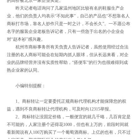
的高价被北京一家企业买走。
昨天记者电话询问了几家温州地区比较有名的鞋服生产企
业，他们的负责人均表示“不知此事”，自己的产品也“不想靠名人
商标打市场，靠名人炒作只是一时之计，不会长久”。一不愿公布
名字的服装企业老板告诉记者，只有一些急于出名的小企业会
对“赵本衫”感兴趣。
杭州市商标事务所有关负责人告诉记者，虽然使用经过合法
注册的名人商标可能会在短期内抓人眼球，但从长远来看，对企
业的品牌经营并没有实质性帮助，“搭便车”的行为也很难得到成
熟企业家的认同。
小编特别提醒：
1、商标转让一定要委托正规商标代理机构才能保障您的权
益，遇到不良商标转让代理机构，可及时向12315举报。
2、商标转让没固定价格，一般便宜的就几千咯，几百肯定是
不可能的，人家注册个还得花1000，但也有上万的，前段时间就
看新闻说有人100万购买了一个葡萄酒商标。上亿的也有，只不过