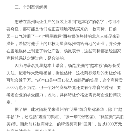
三、个别案例解析
您若在温州民企生产的服装上看到“赵本衫”的名字，你可不
要奇怪，那可能是他们名正言顺地花钱买来的一枚商标。日前，
因一口气注册了一打“明星商标”而被媒体热炒的北京人杨昆来到
温州，希望将他手上的12枚明星商标推销给当地的企业，并公开
在当地媒体上刊登了转让广告。杨昆表示，这些商标都是经国家
商标总局认定通过的，是合法的。
因为与著名笑星赵本山谐音，杨昆注册的“赵本衫”商标备受
关注。记者昨天致电杨昆，据他估计，这枚商标最后的出让价格
可能会近千万。“赵本山是中国13亿人都熟悉的笑星，这个商标卖
5000万也不为过。但一个好的商标毕竟还要有个培育的过程，要
考虑企业的承受能力，因此，具体转让价格还需要与企业协商决
定。”
据了解，此次随杨昆来温州的“明星”阵容堪称豪华，除了“赵
本衫”外，还包括“娌香”(李湘)、“张一摩”(张艺谋)、“糕笙美”(高胜
美)等。而此前12枚商标之一的啤酒类商标“国脚”，曾以1000万元