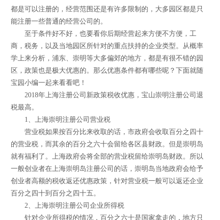
都是可以注册的，经营范围还是有许多限制的，大多园区都是只
能注册一些普通的经营公司的。
至于条件好不好，也要看你后期经营起来方便不方便，工
商，税务，以及当地园区所针对的重点扶持的企业类型。从概率
学上来分析，浦东、崇明等大多偏郊的地方，都是有很不错的园
区，政策也是极大优惠的。那么优惠条件都有哪些呢？下面就随
宝园小编一起来看看吧！
2018年上海注册公司新政策税收优惠，宝山崇明注册公司退
税最高。
1、上海崇明注册公司营业税
营业税如果按百分比来收取的话，市政府会收取百分之四十
的营业税，而其余的百分之六十会留给各区县财政。但是崇明岛
就有福利了。上海政府会将全部的营业税留给崇明岛财政。所以
一般创业者在上海崇明岛注册公司的话，崇明岛当地政府会给予
创业者高额的税收返还优惠政策，针对营业税一般可以返还企业
百分之四十到百分之四十五。
2、上海崇明注册公司企业所得税
针对企业所得税的情况，百分之六十是国家拿走的，地方只