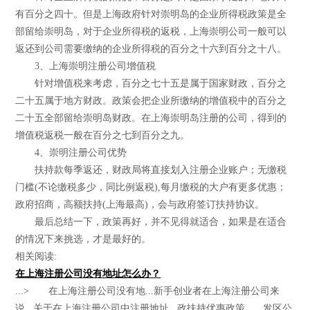
有百分之四十。但是上海政府针对崇明岛的企业所得税政策是全
部留给崇明岛，对于企业所得税的返税，上海崇明公司一般可以
返还到公司需要缴纳的企业所得税的百分之十六到百分之十八。
3、上海崇明注册公司增值税
针对增值税来考虑，百分之七十五是属于国家财政，百分之
二十五属于地方财政。政策会把企业所缴纳的增值税中的百分之
二十五全部留给崇明岛财政。在上海崇明岛注册的公司，得到的
增值税返税一般在百分之七到百分之九。
4、崇明注册公司优势
扶持款每季返还，财政局将直接划入注册企业账户；无缴税
门槛(不论缴税多少，同比例返税),每月缴税的大户有更多优惠；
政府招商，高额扶持(上海最高)，会与政府签订扶持协议。
最后总结一下，政策再好，并不见得就适合，如果是在适合
的情况下来挑选，才是最好的。
相关阅读:
在上海注册公司没有地址怎么办？
...> 在上海注册公司没有地...新手创业者在上海注册公司来
说...关于在上海注册公司中注册地址...政扶持优惠政策。...发区公